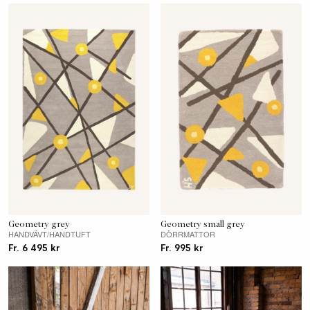
Geometry grey
Geometry small grey
HANDVÄVT/HANDTUFT
DÖRRMATTOR
Fr. 6 495 kr
Fr. 995 kr