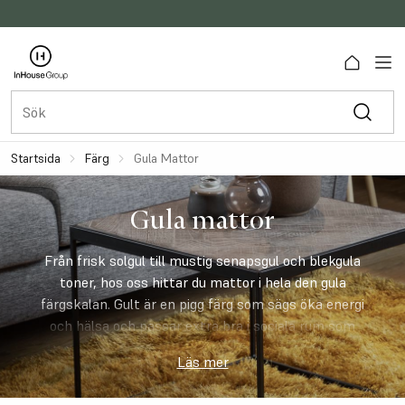
Startsida
Färg
Gula Mattor
Gula mattor
Från frisk solgul till mustig senapsgul och blekgula
toner, hos oss hittar du mattor i hela den gula
färgskalan. Gult är en pigg färg som sägs öka energi
och hälsa och passar extra bra i sociala rum som
kök och vardagsrum. En starkt gul matta är
Läs mer
perfekt att jobba med som accent och blickfång i
ett rum, extra vackert blir det om de gula tonerna