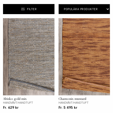
får komma igen i ytterligare några utvalda
inredningsdetaljer för en harmonisk känsla.
FILTER
Abisko gold mix
Chamonix mustard
HANDVÄVT/HANDTUFT
HANDVÄVT/HANDTUFT
Fr. 629 kr
Fr. 5 495 kr