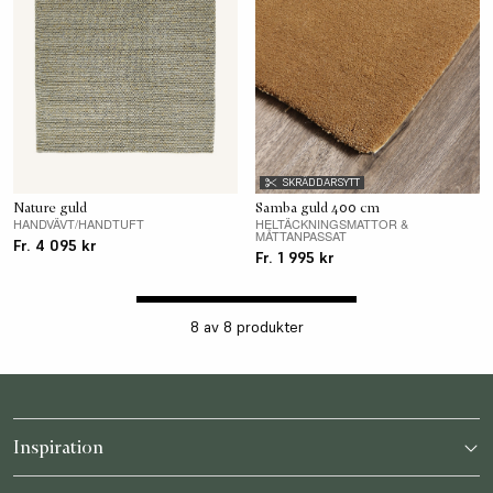
SKRÄDDARSYTT
Nature guld
Samba guld 400 cm
HANDVÄVT/HANDTUFT
HELTÄCKNINGSMATTOR &
MÅTTANPASSAT
Fr. 4 095 kr
Fr. 1 995 kr
8
av
8
produkter
Inspiration
Katalog