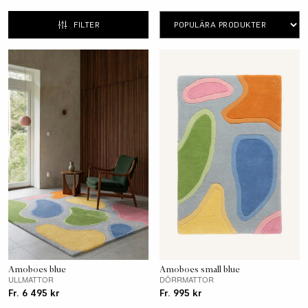
Stina Hagström är designer och formgivare och har
FILTER
skapat allt från kläder till inredningsdetaljer. I
hennes första mattkollektion för InHouse Group
får färg och form stå i centrum.
Amoboes blue
Amoboes small blue
ULLMATTOR
DÖRRMATTOR
Fr. 6 495 kr
Fr. 995 kr