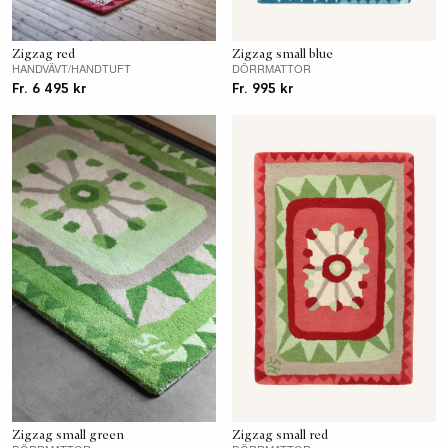
Zigzag red
Zigzag small blue
HANDVÄVT/HANDTUFT
DÖRRMATTOR
Fr. 6 495 kr
Fr. 995 kr
Zigzag small green
Zigzag small red