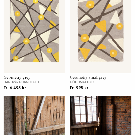
Geometry grey
Geometry small grey
HANDVÄVT/HANDTUFT
DÖRRMATTOR
Fr. 6 495 kr
Fr. 995 kr