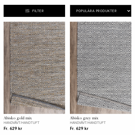
färger, mönster och kvaliteter.
FILTER
Abisko gold mix
Abisko grey mix
HANDVÄVT/HANDTUFT
HANDVÄVT/HANDTUFT
Fr. 629 kr
Fr. 629 kr