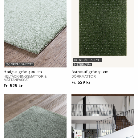
SKRÄDDARSYTT
SKRÄDDARSYTT
METERVARA
Antigua grön 400 cm
Astroturf grön 91 cm
HELTÄCKNINGSMATTOR &
DÖRRMATTOR
MÅTTANPASSAT
Fr. 529 kr
Fr. 525 kr