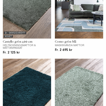
SKRÄDDARSYTT
NYHET
Castello grön 400 cm
Como grön-blå
HELTÄCKNINGSMATTOR &
MASKINVÄVDA MATTOR
MÅTTANPASSAT
Fr. 2 695 kr
Fr. 2 125 kr