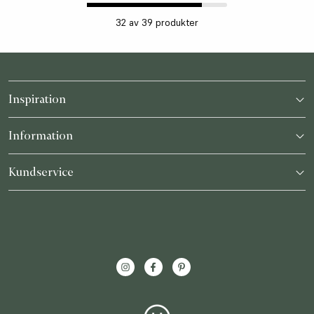
32
av
39
produkter
Inspiration
Katalog
Information
Storleksguide
Möt oss
Kundservice
Återförsäljare
Hitta din matta
Kontakt
Bli återförsäljare
Möt oss