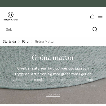
Startsida
Färg
Gröna Mattor
Gröna mattor
Grönt är naturens färg och ger oss lugn och
trygghet. Att omge sig med gröna toner ger en
avslappnad atmosfär sägs till och med kunna lindra
stress. Grönt i inredningssammanhang är därför en
färg som ständigt känns aktuell och trendig. Hos
Läs mer
oss hittar du mattor i allt ifrån mustigt mossgrönt
till mjuka olivtoner och piggt ärtgrönt. Grönt är lätt