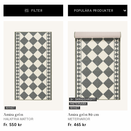
att matcha med de flesta andra färger, men är
särskilt fint tillsammans med rosa och jordiga
FILTER
toner.
SKRÄDDARSYTT
METERVARA
NYHET
NYHET
Amira grön
Amira grön 80 cm
HALKFRIA MATTOR
METERVAROR
Fr. 550 kr
Fr. 465 kr