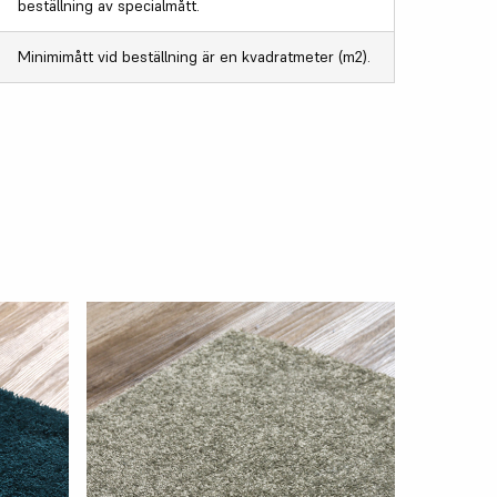
beställning av specialmått.
Minimimått vid beställning är en kvadratmeter (m2).
SKRÄDDA
Castello 
400 cm
Fr. 2 125 kr