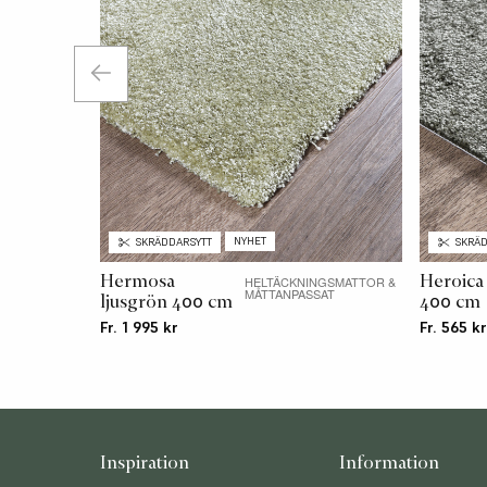
NYHET
SKRÄDDARSYTT
SKRÄD
Hermosa
Heroica
HELTÄCKNINGSMATTOR &
MÅTTANPASSAT
ljusgrön 400 cm
400 cm
Fr. 1 995 kr
Fr. 565 kr
Inspiration
Information