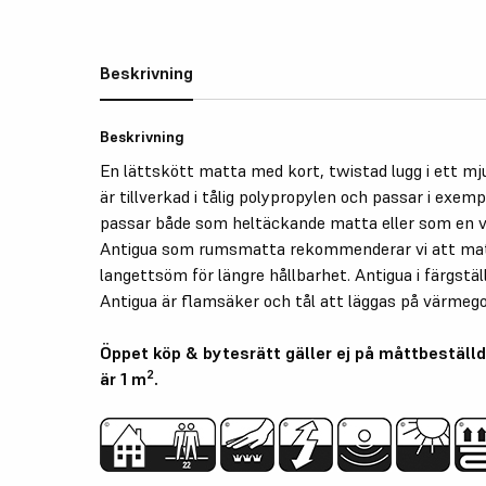
Beskrivning
Beskrivning
En lättskött matta med kort, twistad lugg i ett mj
är tillverkad i tålig polypropylen och passar i exem
passar både som heltäckande matta eller som en va
Antigua som rumsmatta rekommenderar vi att mat
langettsöm för längre hållbarhet. Antigua i färgstäl
Antigua är flamsäker och tål att läggas på värmeg
Öppet köp & bytesrätt gäller ej på måttbeställd
2
är 1 m
.