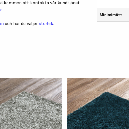
u välkommen att kontakta vår kundtjänst.
se
Minimimått
en
och hur du väljer
storlek
.