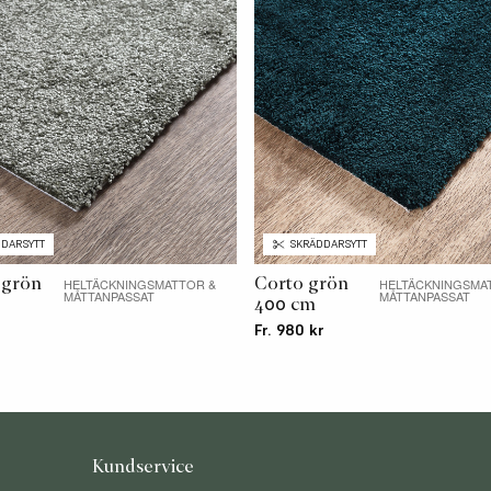
DARSYTT
SKRÄDDARSYTT
 grön
Corto grön
HELTÄCKNINGSMATTOR &
HELTÄCKNINGSMA
MÅTTANPASSAT
MÅTTANPASSAT
400 cm
Fr. 980 kr
Kundservice