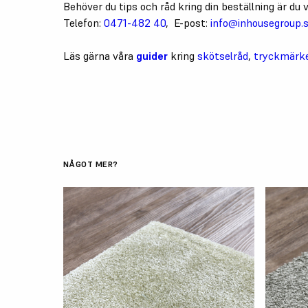
Behöver du tips och råd kring din beställning är d
Telefon:
0471-482 40
, E-post:
info@inhousegroup.
Läs gärna våra
guider
kring
skötselråd
,
tryckmärk
NÅGOT MER?