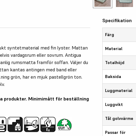
Specifikation
Färg
ukt syntetmaterial med fin lyster. Mattan
Material
pelvis vardagsrum eller sovrum. Antigua
nlig rumsmatta framför soffan. Väljer du
Totalhöjd
tan kantas antingen med band eller
lning grön, har en mjuk pastellgrön ton.
Baksida
olv.
Luggmaterial
a produkter. Minimimått för beställning
Luggvikt
Tål golvvärme
Passar för