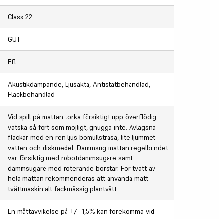
Class 22
GUT
Efl
Akustikdämpande, Ljusäkta, Antistatbehandlad,
Fläckbehandlad
Vid spill på mattan torka försiktigt upp överflödig
vätska så fort som möjligt, gnugga inte. Avlägsna
fläckar med en ren ljus bomullstrasa, lite ljummet
vatten och diskmedel. Dammsug mattan regelbundet
var försiktig med robotdammsugare samt
dammsugare med roterande borstar. För tvätt av
hela mattan rekommenderas att använda matt-
tvättmaskin alt fackmässig plantvätt.
En måttavvikelse på +/- 1,5% kan förekomma vid