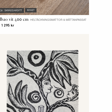
NYHET
SKRÄDDARSYTT
ilbao vit 400 cm
HELTÄCKNINGSMATTOR & MÅTTANPASSAT
. 1 295 kr