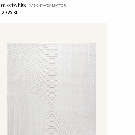
ern offwhite
MASKINVÄVDA MATTOR
. 3 795 kr