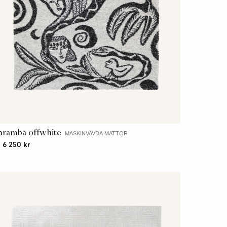
aramba offwhite
MASKINVÄVDA MATTOR
. 6 250 kr