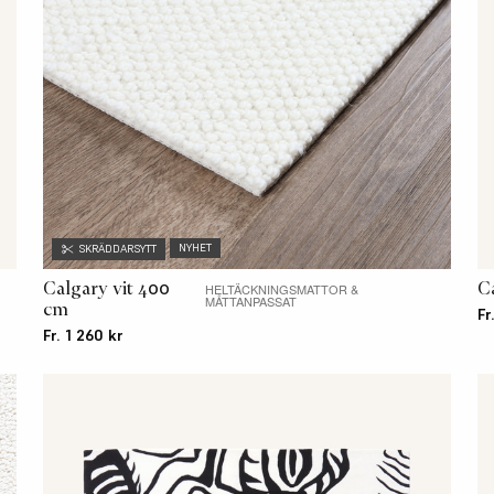
NYHET
SKRÄDDARSYTT
Calgary vit 400
C
HELTÄCKNINGSMATTOR &
MÅTTANPASSAT
cm
Fr
Fr. 1 260 kr