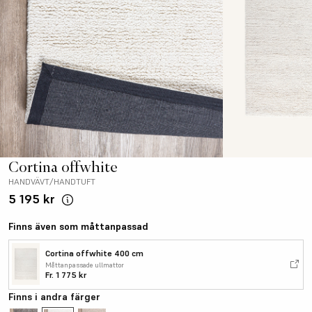
Cortina offwhite
HANDVÄVT/HANDTUFT
5 195 kr
Finns även som måttanpassad
Cortina offwhite 400 cm
Måttanpassade ullmattor
Fr.
1 775 kr
Finns i andra färger