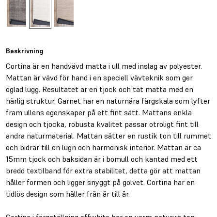
Beskrivning
Cortina är en handvävd matta i ull med inslag av polyester.
Mattan är vävd för hand i en speciell vävteknik som ger
öglad lugg. Resultatet är en tjock och tät matta med en
härlig struktur. Garnet har en naturnära färgskala som lyfter
fram ullens egenskaper på ett fint sätt. Mattans enkla
design och tjocka, robusta kvalitet passar otroligt fint till
andra naturmaterial. Mattan sätter en rustik ton till rummet
och bidrar till en lugn och harmonisk interiör. Mattan är ca
15mm tjock och baksidan är i bomull och kantad med ett
bredd textilband för extra stabilitet, detta gör att mattan
håller formen och ligger snyggt på golvet. Cortina har en
tidlös design som håller från år till år.
Cortina i färgställning offwhite har en varm naturvit ton.