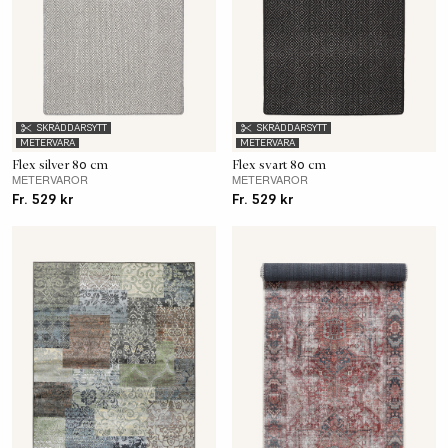
SKRÄDDARSYTT
SKRÄDDARSYTT
METERVARA
METERVARA
Flex silver 80 cm
Flex svart 80 cm
METERVAROR
METERVAROR
Fr. 529 kr
Fr. 529 kr