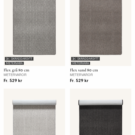
SKRÄDDARSYTT
SKRÄDDARSYTT
METERVARA
METERVARA
Flex grå 80 cm
Flex sand 80 cm
METERVAROR
METERVAROR
Fr. 529 kr
Fr. 529 kr