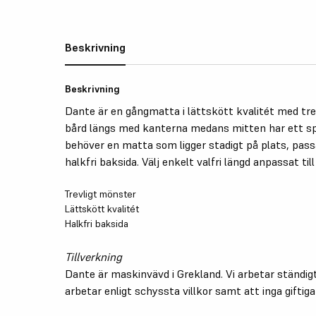
Beskrivning
Beskrivning
Dante är en gångmatta i lättskött kvalitét med tr
bård längs med kanterna medans mitten har ett spr
behöver en matta som ligger stadigt på plats, pa
halkfri baksida. Välj enkelt valfri längd anpassat ti
Trevligt mönster
Lättskött kvalitét
Halkfri baksida
Tillverkning
Dante är maskinvävd i Grekland. Vi arbetar ständigt
arbetar enligt schyssta villkor samt att inga giftig