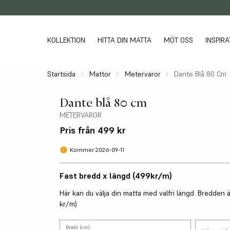
KOLLEKTION
HITTA DIN MATTA
MÖT OSS
INSPIRA
Startsida
Mattor
Metervaror
Dante Blå 80 Cm
MATTOR
FÄRG
INSPIRATION
SEGMENT
MÅTTANPASSADE MATTOR
Barnmattor
Beige mattor
Storleksguide
Maskinvävda mattor
Entrémattor
Guide måttanpassade matto
Dante blå 80 cm
Dörrmattor
Blå mattor
Materialguide
Måttanpassade ullmattor
Gångmattor
Tips & råd Heltäckning
METERVAROR
Flatvävda mattor
Bruna mattor
Skötselråd
Plastmattor
Små mattor
Tips & råd Måttanpassat
Halkfria mattor
Grå mattor
Få bort tryckmärken
Pris från
499 kr
Ryamattor
Stora mattor
Kantning
Handknutet
Gröna mattor
Katalog
Tras- & garnmattor
Rumsmattor
Inspiration
Handvävt/handtuft
Gula mattor
Signature Collections
Kommer 2026-09-11
Ullmattor
Runda mattor
Heltäckningsmattor & måttanpassat
Lila mattor
Utemattor
Metervaror
Multifärgade mattor
Viskosmattor
Fast bredd x längd
(
499
kr
/
m
)
Orange mattor
Här kan du välja din matta med valfri längd. Bredden ä
Röda mattor
kr
/
m
)
Rosa mattor
Svarta mattor
Vita mattor
Bredd (cm):