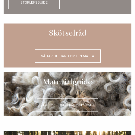
STORLEKSGUIDE
Skötselråd
SÅ TAR DU HAND OM DIN MATTA
Materialguide
LÄS MER OM OLIKA MATERIAL