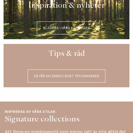
Inspiration & nyheter
BLÄDDRA I VÅRA KATALOGER
Tips & råd
SÅ FÅR DU ENKELT BORT TRYCKMÄRKEN
INSPIRERAS AV VÅRA STILAR
Signature collections
Att finna en inredningsstil som känns rätt är inte alltid det