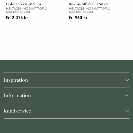
Colorado vit 400 cm
Savona offwhite 400 cm
HELTÄCKNINGSMATTOR &
HELTÄCKNINGSMATTOR &
MÅTTANPASSAT
MÅTTANPASSAT
Fr. 2 075 kr
Fr. 960 kr
Inspiration
Katalog
Information
Storleksguide
Möt oss
Kundservice
Återförsäljare
Hitta din matta
Kontakt
Bli återförsäljare