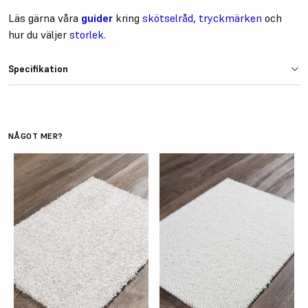
Läs gärna våra
guider
kring
skötselråd
,
tryckmärken
och
hur du väljer
storlek
.
Specifikation
Material
Ull och polypropylen
Totalhöjd
ca 6 mm
NÅGOT MER?
Baksida
Filtbaksida
Luggvikt
550 gr/m2
Tål golvvärme
Ja
Passar för
Hemmiljö, Offentlig miljö, Trappor
Slitageklass
Class 23, Class 31