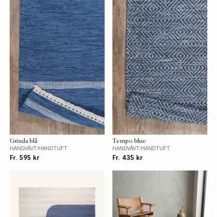
Baksida
Ull
Vändbar
Ja
CSR
Care & Fair
Passar
Nej
utomhus
Skötselråd
Dammsug din matta regelbundet och undvik
robotdammsugare samt dammsugare med
roterande borstar. Mindre fläckar tas bort
Grinda blå
Tempo blue
HANDVÄVT/HANDTUFT
HANDVÄVT/HANDTUFT
direkt med en fuktad svamp och lite diskmedel,
Fr. 595 kr
Fr. 435 kr
gnugga inte på fläcken. Badda torrt med en ren
bomullstrasa. Fackmässig plantvätt
rekommenderas vid tvätt av hela mattan. För
ett jämnt slitage är det bra att regelbundet
vrida mattan.