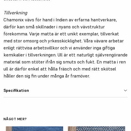
Tillverkning
Chamonix vävs för hand i Indien av erfarna hantverkare,
därför kan små skillnader i nyans och vävstruktur
förekomma. Varje matta är ett unikt exemplar, tillverkat
med stor omsorg och yrkesskicklighet. Våra vävare arbetar
enligt rättvisa arbetsvillkor och vi använder inga giftiga
kemikalier i tillverkningen. Ull är ett naturligt självrengörande
material som stöter ifrån sig smuts och fukt. En matta i ren
ull är därför enkel att hålla fräsch och med rätt skötsel
håller den sig fin under många år framöver.
Specifikation
Färg
Blå
Material
100% ull
NÅGOT MER?
Tjocklek
ca 10 mm