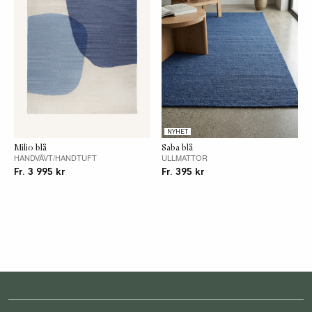
Avvikelser
Textil är ett levande material, speciellt
handgjorda produkter i naturmaterial påverkas,
bl a av temperaturskillnader. Avvikelser upp till
+-5 % kan förekomma på storlek, färg och
mönster.
NYHET
Milio blå
Saba blå
HANDVÄVT/HANDTUFT
ULLMATTOR
Fr. 3 995 kr
Fr. 395 kr