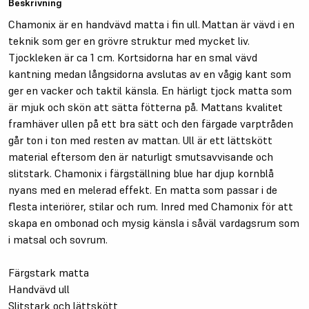
Beskrivning
Chamonix är en handvävd matta i fin ull. Mattan är vävd i en
teknik som ger en grövre struktur med mycket liv.
Tjockleken är ca 1 cm. Kortsidorna har en smal vävd
kantning medan långsidorna avslutas av en vågig kant som
ger en vacker och taktil känsla. En härligt tjock matta som
är mjuk och skön att sätta fötterna på. Mattans kvalitet
framhäver ullen på ett bra sätt och den färgade varptråden
går ton i ton med resten av mattan. Ull är ett lättskött
material eftersom den är naturligt smutsavvisande och
slitstark. Chamonix i färgställning blue har djup kornblå
nyans med en melerad effekt. En matta som passar i de
flesta interiörer, stilar och rum. Inred med Chamonix för att
skapa en ombonad och mysig känsla i såväl vardagsrum som
i matsal och sovrum.
Färgstark matta
Handvävd ull
Slitstark och lättskött