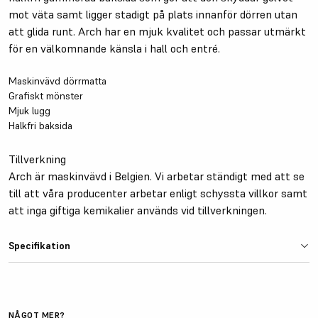
mot väta samt ligger stadigt på plats innanför dörren utan
att glida runt. Arch har en mjuk kvalitet och passar utmärkt
för en välkomnande känsla i hall och entré.
Maskinvävd dörrmatta
Grafiskt mönster
Mjuk lugg
Halkfri baksida
Tillverkning
Arch är maskinvävd i Belgien. Vi arbetar ständigt med att se
till att våra producenter arbetar enligt schyssta villkor samt
att inga giftiga kemikalier används vid tillverkningen.
Specifikation
Färg
Blå
Material
Polyamid
NÅGOT MER?