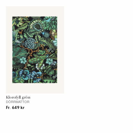
Tjocklek
ca 5 mm
Baksida
Gummibaksida
Vändbar
Nej
Märke
Stina Hagström
Passar
Nej
utomhus
Skötselråd
Dammsug din matta regelbundet och undvik
robotdammsugare samt dammsugare med
roterande borstar. Mindre fläckar tas bort med
Klorofyll grön
DÖRRMATTOR
en ljus, ren bomullstrasa fuktad med ljummet
Fr. 649 kr
vatten och lite diskmedel, gnugga inte på
fläcken. Fackmässig plantvätt rekommenderas
vid tvätt av hela mattan.