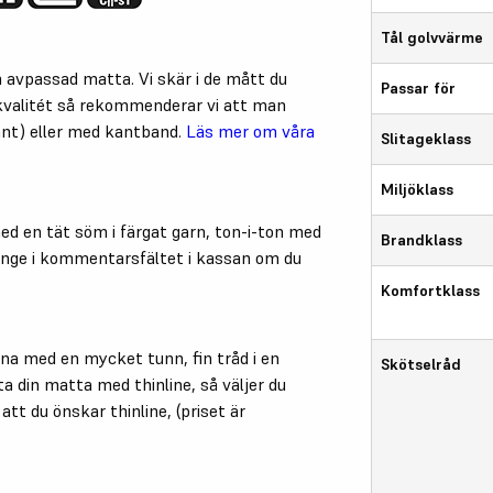
Tål golvvärme
 avpassad matta. Vi skär i de mått du
Passar för
valitét så rekommenderar vi att man
ant) eller med kantband.
Läs mer om våra
Slitageklass
Miljöklass
ed en tät söm i färgat garn, ton-i-ton med
Brandklass
ange i kommentarsfältet i kassan om du
Komfortklass
rna med en mycket tunn, fin tråd i en
Skötselråd
ta din matta med thinline, så väljer du
tt du önskar thinline, (priset är