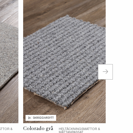
Temi grå
400 cm
Fr. 645 kr
SKRÄDDARSYTT
Colorado grå
ATTOR &
HELTÄCKNINGSMATTOR &
MÅTTANPASSAT