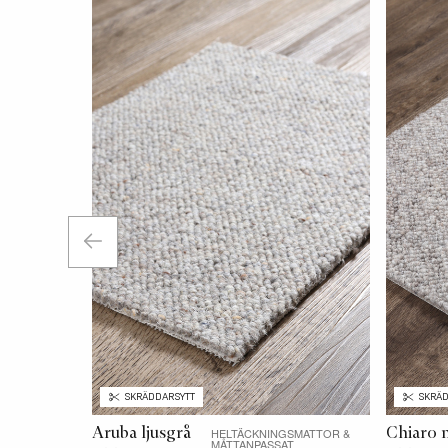
SKRÄDDARSYTT
SKRÄD
Aruba ljusgrå
Chiaro 
HELTÄCKNINGSMATTOR &
MÅTTANPASSAT