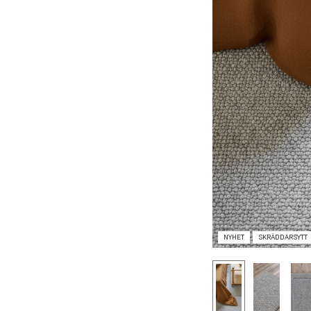
cm):
NYHET
SKRÄDDARSYTT