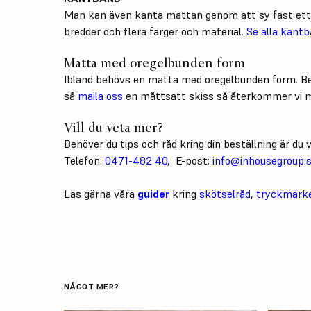
Man kan även kanta mattan genom att sy fast ett 
bredder och flera färger och material.
Se alla kantb
Matta med oregelbunden form
Ibland behövs en matta med oregelbunden form. Be
så
maila oss
en måttsatt skiss så återkommer vi m
Vill du veta mer?
Behöver du tips och råd kring din beställning är d
Telefon:
0471-482 40
, E-post:
info@inhousegroup.
Läs gärna våra
guider
kring
skötselråd
,
tryckmärk
NÅGOT MER?