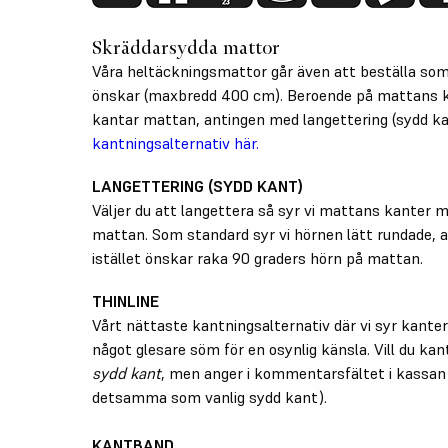
Skräddarsydda mattor
Våra heltäckningsmattor går även att beställa som
önskar (maxbredd 400 cm). Beroende på mattans k
kantar mattan, antingen med langettering (sydd k
kantningsalternativ här.
LANGETTERING (SYDD KANT)
Väljer du att langettera så syr vi mattans kanter m
mattan. Som standard syr vi hörnen lätt rundade, 
istället önskar raka 90 graders hörn på mattan.
THINLINE
Vårt nättaste kantningsalternativ där vi syr kante
något glesare söm för en osynlig känsla. Vill du kan
sydd kant
, men anger i kommentarsfältet i kassan a
detsamma som vanlig sydd kant).
KANTBAND