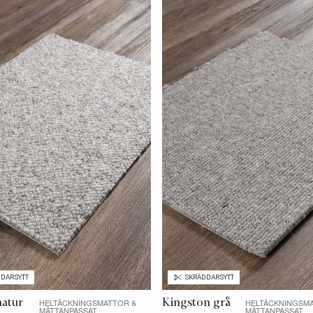
DARSYTT
SKRÄDDARSYTT
natur
Kingston grå
HELTÄCKNINGSMATTOR &
HELTÄCKNINGSM
MÅTTANPASSAT
MÅTTANPASSAT