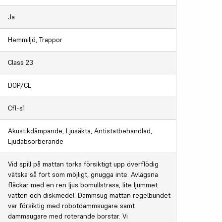
Ja
Hemmiljö, Trappor
Class 23
DOP/CE
Cfl-s1
Akustikdämpande, Ljusäkta, Antistatbehandlad,
Ljudabsorberande
Vid spill på mattan torka försiktigt upp överflödig
vätska så fort som möjligt, gnugga inte. Avlägsna
fläckar med en ren ljus bomullstrasa, lite ljummet
vatten och diskmedel. Dammsug mattan regelbundet
var försiktig med robotdammsugare samt
dammsugare med roterande borstar. Vi