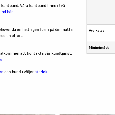
kantband. Våra kantband finns i två
and här.
höver du en helt egen form på din matta
Avvikelser
ed en offert.
Minimimått
u välkommen att kontakta vår kundtjänst.
se
en
och hur du väljer
storlek
.