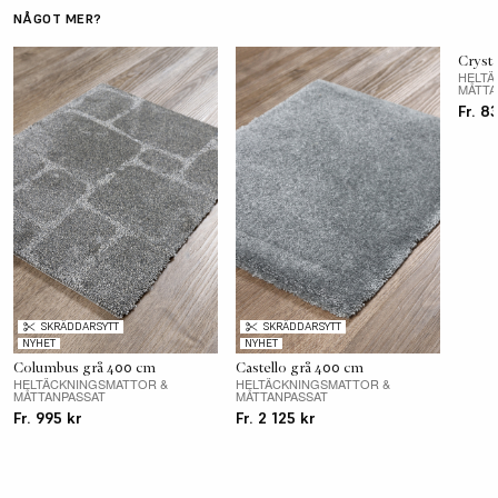
Totalhöjd
ca 12 mm
NÅGOT MER?
SK
Cryst
Baksida
Actionback
HELTÄ
MÅTTA
Fr. 8
Luggmaterial
Polypropylen
Luggvikt
1020 gr/m2
Tål golvvärme
Ja
Passar för
Hemmiljö, Trappor
Slitageklass
Class 22
SKRÄDDARSYTT
SKRÄDDARSYTT
NYHET
NYHET
Columbus grå 400 cm
Castello grå 400 cm
Brandklass
Efl
HELTÄCKNINGSMATTOR &
HELTÄCKNINGSMATTOR &
MÅTTANPASSAT
MÅTTANPASSAT
Fr. 995 kr
Fr. 2 125 kr
Komfortklass
Akustikdämpande, Ljusäkta, Antistatbehandlad,
Fläckbehandlad
Avvikelser
En måttavvikelse på +/- 1,5% kan förekomma