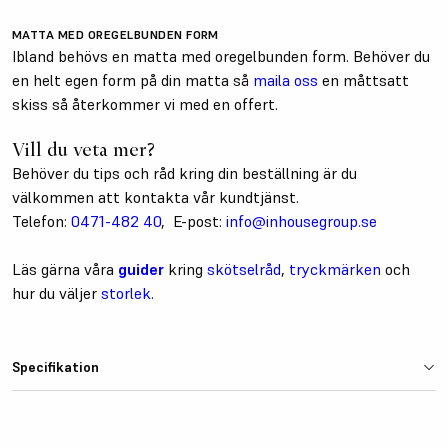
MATTA MED OREGELBUNDEN FORM
Ibland behövs en matta med oregelbunden form. Behöver du
en helt egen form på din matta så
maila oss
en måttsatt
skiss så återkommer vi med en offert.
Vill du veta mer?
Behöver du tips och råd kring din beställning är du
välkommen att kontakta vår kundtjänst.
Telefon:
0471-482 40
, E-post:
info@inhousegroup.se
Läs gärna våra
guider
kring
skötselråd
,
tryckmärken
och
hur du väljer
storlek
.
Specifikation
Färg
Grå