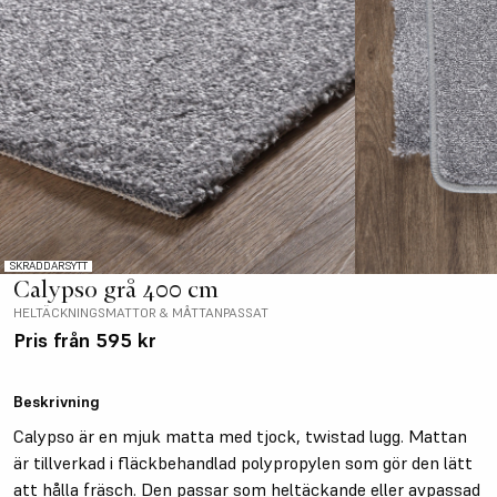
SKRÄDDARSYTT
Calypso grå 400 cm
HELTÄCKNINGSMATTOR & MÅTTANPASSAT
Pris från
595 kr
Beskrivning
Calypso är en mjuk matta med tjock, twistad lugg. Mattan
är tillverkad i fläckbehandlad polypropylen som gör den lätt
att hålla fräsch. Den passar som heltäckande eller avpassad