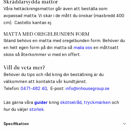
Skräddarsydda mattor
Våra heltäckningsmattor går även att beställa som
avpassad matta. Vi skär i de mått du önskar (maxbredd 400
cm). Castello kantas ej.
MATTA MED OREGELBUNDEN FORM
Ibland behövs en matta med oregelbunden form. Behöver du
en helt egen form på din matta så
maila oss
en måttsatt
skiss så återkommer vi med en offert.
Vill du veta mer?
Behöver du tips och råd kring din beställning är du
välkommen att kontakta vår kundtjänst.
Telefon:
0471-482 40
, E-post:
info@inhousegroup.se
Läs gärna våra
guider
kring
skötselråd
,
tryckmärken
och
hur du väljer
storlek
.
Specifikation