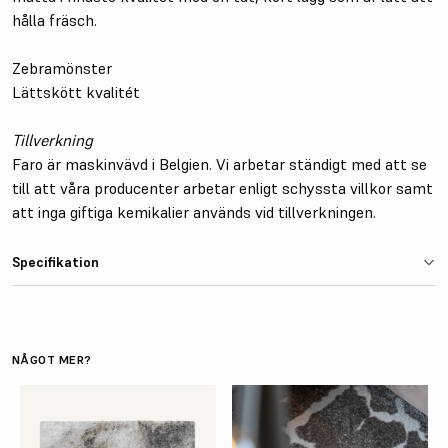
hålla fräsch.
Zebramönster
Lättskött kvalitét
Tillverkning
Faro är maskinvävd i Belgien. Vi arbetar ständigt med att se
till att våra producenter arbetar enligt schyssta villkor samt
att inga giftiga kemikalier används vid tillverkningen.
Specifikation
Färg
Grå
Material
100% polypropylen
NÅGOT MER?
Tjocklek
ca 14 mm
Baksida
Jutebaksida