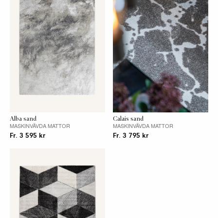
Vändbar
Nej
CSR
REACH
Passar
Nej
utomhus
Skötselråd
Dammsug din matta regelbundet och undvik
robotdammsugare samt dammsugare med
roterande borstar. Mindre fläckar tas bort med
Alba sand
Calais sand
MASKINVÄVDA MATTOR
MASKINVÄVDA MATTOR
en ljus, ren bomullstrasa fuktad med ljummet
Fr. 3 595 kr
Fr. 3 795 kr
vatten och lite diskmedel, gnugga inte på
fläcken. Fackmässig plantvätt rekommenderas
vid tvätt av hela mattan.