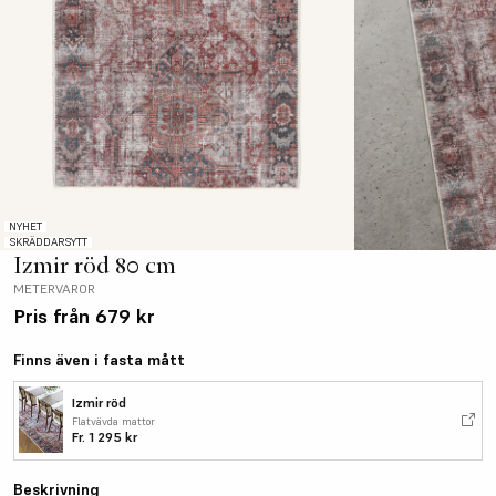
NYHET
SKRÄDDARSYTT
Izmir röd 80 cm
METERVAROR
Pris från
679 kr
Finns även i fasta mått
Izmir röd
Flatvävda mattor
Fr.
1 295 kr
Beskrivning