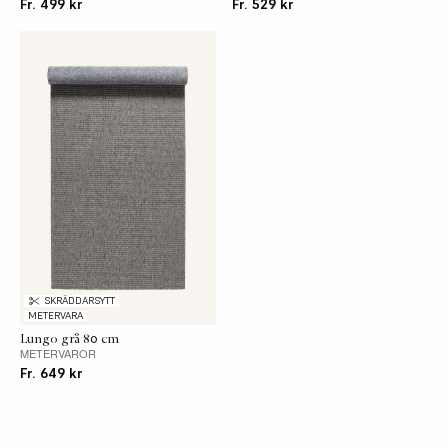
Fr. 499 kr
Fr. 529 kr
roterande borstar. Mindre fläckar tas bort med
en ljus, ren bomullstrasa fuktad med ljummet
vatten och lite diskmedel, gnugga inte på
fläcken. Fackmässig plantvätt rekommenderas
vid tvätt av hela mattan.
Avvikelser
En måttavvikelse på +/- 1,5% kan förekomma
vid beställning av specialmått.
SKRÄDDARSYTT
METERVARA
Lungo grå 80 cm
METERVAROR
Fr. 649 kr